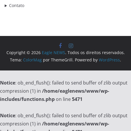
Contato
Copyright © 2026
Eagle NEWS
. Todos os direitos reservados.
Tema:
ColorMag
por ThemeGrill. Powered by
WordPress
.
Notice
: ob_end_flush(): failed to send buffer of zlib output
compression (1) in
/home/eaglenews/www/wp-
includes/functions.php
on line
5471
Notice
: ob_end_flush(): failed to send buffer of zlib output
compression (1) in
/home/eaglenews/www/wp-